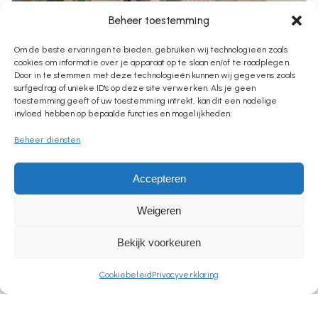
Beheer toestemming
Om de beste ervaringen te bieden, gebruiken wij technologieën zoals
cookies om informatie over je apparaat op te slaan en/of te raadplegen.
€
2,95
Door in te stemmen met deze technologieën kunnen wij gegevens zoals
surfgedrag of unieke ID's op deze site verwerken. Als je geen
Vlaggetje Met Naam
toestemming geeft of uw toestemming intrekt, kan dit een nadelige
invloed hebben op bepaalde functies en mogelijkheden.
Beheer diensten
CATEGORIES
Accepteren
BEDANKT & AFSCHEID
Weigeren
Bekijk voorkeuren
Cookiebeleid
Privacyverklaring