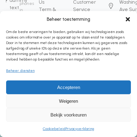
?
dummy
Us
Customer
Washin
phones
text
Term &
Service
Ave Sui
in
of
USA.
Condition
Addresses
C203
Beheer toestemming
the
My
Best seller
craftx
printing
Account
Manufactures
9:00
Om de beste ervaringen te bieden, gebruiken wij technologieën zoals
and
cookies om informatie over je apparaat op te slaan en/of te raadplegen.
Payment
Social
am -
Door in te stemmen met deze technologieën kunnen wij gegevens zoals
typesetting
Cookie
Responsibility
8:00
surfgedrag of unieke ID's op deze site verwerken. Als je geen
industry.
Settings
Store
pm
toestemming geeft of uw toestemming intrekt, kan dit een nadelige
invloed hebben op bepaalde functies en mogelijkheden.
Help
Locations
Center
Beheer diensten
Accepteren
Copyright 2023, Designed
Weigeren
by
BZOTech.com
Bekijk voorkeuren
Copyright by BZOTech Theme. All Rights Reserved.
Cookiebeleid
Privacyverklaring