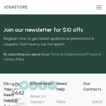
JOSASTORE
Join our newsletter for $10 offs
Register now to get latest updates on promotions &
coupons. Don’t worry, we not spam!
By subscribing you agree to our
Terms & Conditions and Privacy &
Cookies Policy.
Do
Information
Need
Our
Lorem
+008
Free
You
Help
Contacts
Ipsum
from
0642
fixed
Need
is
About Us
and
118
Help
simply
Contact
FAQs
600 N
mobile