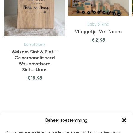
Baby & kind
Vlaggetje Met Naam
€
2,95
Borrelplank
Welkom Sint & Piet –
Gepersonaliseerd
Welkomstbord
Sinterklaas
€
15,95
Beheer toestemming
Om de beste ervaringen te bieden, gebruiken wij technologieën zoals