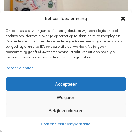
Beheer toestemming
Om de beste ervaringen te bieden, gebruiken wij technologieën zoals
cookies om informatie over je apparaat op te slaan en/of te raadplegen.
Door in te stemmen met deze technologieën kunnen wij gegevens zoals
surfgedrag of unieke ID's op deze site verwerken. Als je geen
toestemming geeft of uw toestemming intrekt, kan dit een nadelige
invloed hebben op bepaalde functies en mogelijkheden.
Beheer diensten
Vlaggetje Met Naam
€
2,95
Accepteren
Weigeren
Bekijk voorkeuren
Copyright by BZOTech Theme. All Rights Reserved.
Cookiebeleid
Privacyverklaring