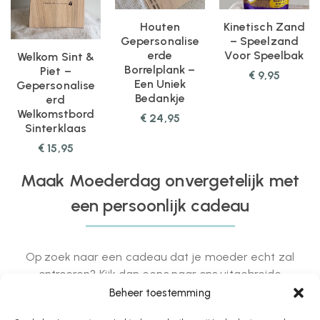
Houten
Kinetisch Zand
Gepersonalise
– Speelzand
Erde
Voor Speelbak
Welkom Sint &
Borrelplank –
Piet –
€
9,95
Een Uniek
Gepersonalise
Bedankje
Erd
Welkomstbord
€
24,95
Sinterklaas
€
15,95
Maak Moederdag onvergetelijk met
een persoonlijk cadeau
Op zoek naar een cadeau dat je moeder echt zal
ontroeren? Kijk dan eens naar ons uitgebreide
assortiment gepersonaliseerde producten die speciaal
Beheer toestemming
zijn ontworpen om je moeder te laten zien hoeveel ze