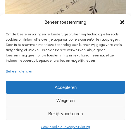
Beheer toestemming
Om de beste ervaringen te bieden, gebruiken wij technologieën zoals
cookies om informatie over je apparaat op te slaan en/of te raadplegen.
Door in te stemmen met deze technologieën kunnen wij gegevens zoals
surfgedrag of unieke ID's op deze site verwerken. Als je geen
toestemming geeft of uw toestemming intrekt, kan dit een nadelige
invloed hebben op bepaalde functies en mogelijkheden.
Beheer diensten
€
28,95
Houten Herinneringsdoos Bruiloft |
Accepteren
Gepersonaliseerd Trouwcadeau
Weigeren
Bekijk voorkeuren
Cookiebeleid
Privacyverklaring