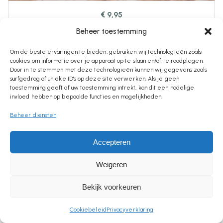
€
9,95
Flessenopener Met Tekst | Cadeau Voor Opa Of
Beheer toestemming
Papa
Om de beste ervaringen te bieden, gebruiken wij technologieën zoals
cookies om informatie over je apparaat op te slaan en/of te raadplegen.
Door in te stemmen met deze technologieën kunnen wij gegevens zoals
surfgedrag of unieke ID's op deze site verwerken. Als je geen
toestemming geeft of uw toestemming intrekt, kan dit een nadelige
invloed hebben op bepaalde functies en mogelijkheden.
Beheer diensten
Accepteren
Weigeren
Bekijk voorkeuren
Cookiebeleid
Privacyverklaring