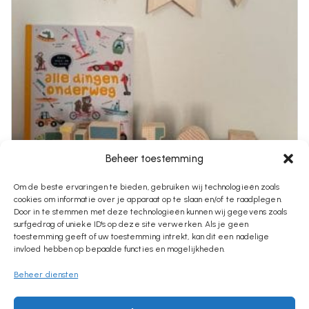
Beheer toestemming
Om de beste ervaringen te bieden, gebruiken wij technologieën zoals
cookies om informatie over je apparaat op te slaan en/of te raadplegen.
€
2,95
Door in te stemmen met deze technologieën kunnen wij gegevens zoals
surfgedrag of unieke ID's op deze site verwerken. Als je geen
Vlaggetje Met Naam
toestemming geeft of uw toestemming intrekt, kan dit een nadelige
invloed hebben op bepaalde functies en mogelijkheden.
Beheer diensten