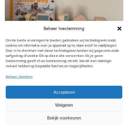
Beheer toestemming
Om de beste ervaringen te bieden, gebruiken wij technologieën zoals
cookies om informatie over je apparaat op te slaan en/of te raadplegen.
€
2,95
Door in te stemmen met deze technologieën kunnen wij gegevens zoals
surfgedrag of unieke ID's op deze site verwerken. Als je geen
Vlaggetje Met Naam
toestemming geeft of uw toestemming intrekt, kan dit een nadelige
invloed hebben op bepaalde functies en mogelijkheden.
Beheer diensten
CATEGORIES
Accepteren
BEDANKT & AFSCHEID
Weigeren
Bekijk voorkeuren