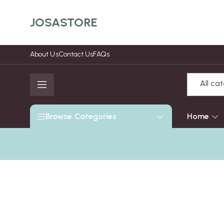
JOSASTORE
About Us
Contact Us
FAQs
All ca
Home
Browse Categories