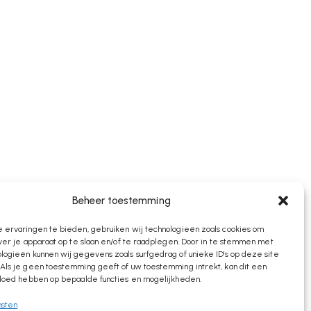
Beheer toestemming
 ervaringen te bieden, gebruiken wij technologieën zoals cookies om
ver je apparaat op te slaan en/of te raadplegen. Door in te stemmen met
ogieën kunnen wij gegevens zoals surfgedrag of unieke ID's op deze site
Als je geen toestemming geeft of uw toestemming intrekt, kan dit een
vloed hebben op bepaalde functies en mogelijkheden.
nsten