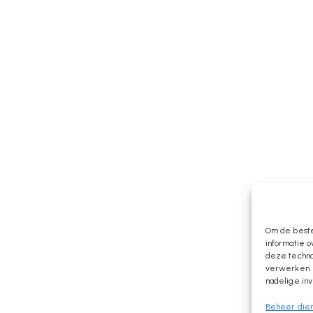
Om de beste
informatie o
deze technol
verwerken. 
nadelige in
Beheer die