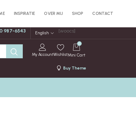
ME
INSPIRATIE
OVER MIJ
SHOP
CONTACT
0 987-6543
[woocs]
English
0
My Account
Wishlist
Mini Cart
Buy Theme