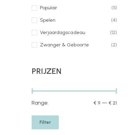
Populair
(11)
Spelen
(4)
Verjaardagscadeau
(12)
Zwanger & Geboorte
(2)
PRIJZEN
Range:
—
€ 9
€ 21
Filter