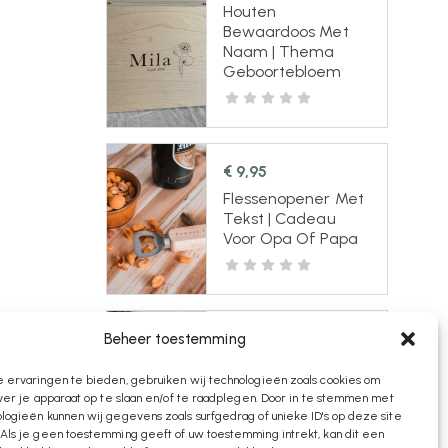
Houten
Bewaardoos Met
Naam | Thema
Geboortebloem
€
9,95
Flessenopener Met
Tekst | Cadeau
Voor Opa Of Papa
€
12,95
Beheer toestemming
Houten
 ervaringen te bieden, gebruiken wij technologieën zoals cookies om
Haarspeldkistje Met
ver je apparaat op te slaan en/of te raadplegen. Door in te stemmen met
Naam Middel |
ogieën kunnen wij gegevens zoals surfgedrag of unieke ID's op deze site
Madelief Cirkel
Als je geen toestemming geeft of uw toestemming intrekt, kan dit een