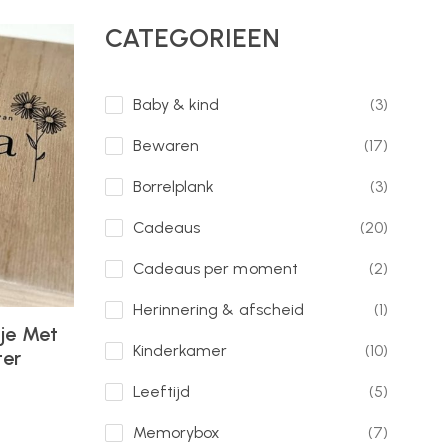
CATEGORIEEN
Baby & kind
(3)
Bewaren
(17)
Borrelplank
(3)
Cadeaus
(20)
Cadeaus per moment
(2)
Herinnering & afscheid
(1)
tje Met
Kinderkamer
(10)
ter
Leeftijd
(5)
Memorybox
(7)