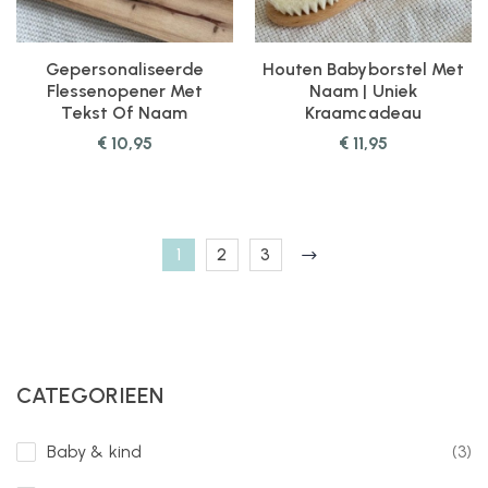
Gepersonaliseerde
Houten Babyborstel Met
Flessenopener Met
Naam | Uniek
Tekst Of Naam
Kraamcadeau
€
10,95
€
11,95
1
2
3
CATEGORIEEN
Baby & kind
(3)